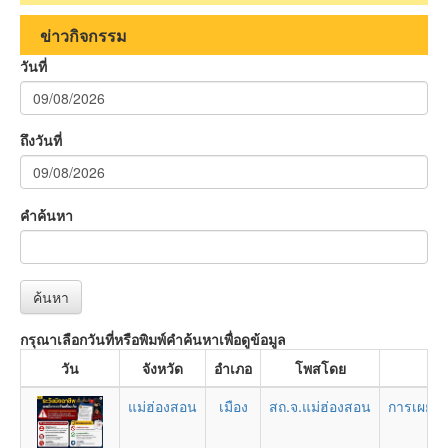
ข่าวกิจกรรม
วันที่
ถึงวันที่
คำค้นหา
ค้นหา
กรุณาเลือกวันที่หรือพิมพ์คำค้นหาเพื่อดูข้อมูล
วัน
จังหวัด
อำเภอ
โพสโดย
แม่ฮ่องสอน
เมือง
สถ.จ.แม่ฮ่องสอน
การเผยแพ