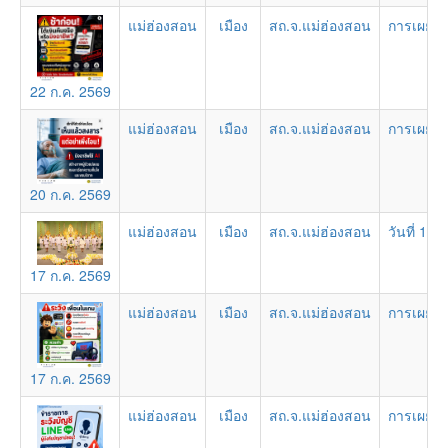
แม่ฮ่องสอน
เมือง
สถ.จ.แม่ฮ่องสอน
การเผยแพ
22 ก.ค. 2569
แม่ฮ่องสอน
เมือง
สถ.จ.แม่ฮ่องสอน
การเผยแพ
20 ก.ค. 2569
แม่ฮ่องสอน
เมือง
สถ.จ.แม่ฮ่องสอน
วันที่ 1
17 ก.ค. 2569
แม่ฮ่องสอน
เมือง
สถ.จ.แม่ฮ่องสอน
การเผยแพ
17 ก.ค. 2569
แม่ฮ่องสอน
เมือง
สถ.จ.แม่ฮ่องสอน
การเผยแพ