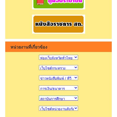
หน่วยงานที่เกี่ยวข้อง